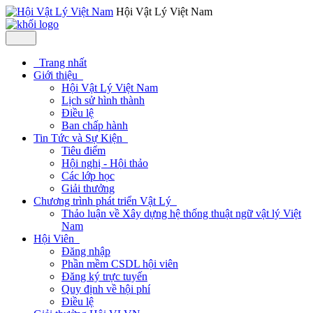
Hội Vật Lý Việt Nam
Trang nhất
Giới thiệu
Hội Vật Lý Việt Nam
Lịch sử hình thành
Điều lệ
Ban chấp hành
Tin Tức và Sự Kiện
Tiêu điểm
Hội nghị - Hội thảo
Các lớp học
Giải thưởng
Chương trình phát triển Vật Lý
Thảo luận về Xây dựng hệ thống thuật ngữ vật lý Việt
Nam
Hội Viên
Đăng nhập
Phần mềm CSDL hội viên
Đăng ký trực tuyến
Quy định về hội phí
Điều lệ