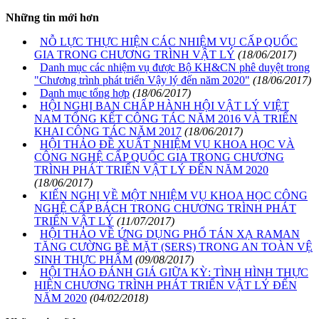
Những tin mới hơn
NỖ LỰC THỰC HIỆN CÁC NHIỆM VỤ CẤP QUỐC
GIA TRONG CHƯƠNG TRÌNH VẬT LÝ
(18/06/2017)
Danh mục các nhiệm vụ được Bộ KH&CN phê duyệt trong
"Chương trình phát triển Vậy lý đến năm 2020"
(18/06/2017)
Danh mục tổng hợp
(18/06/2017)
HỘI NGHỊ BAN CHẤP HÀNH HỘI VẬT LÝ VIỆT
NAM TỔNG KẾT CÔNG TÁC NĂM 2016 VÀ TRIỂN
KHAI CÔNG TÁC NĂM 2017
(18/06/2017)
HỘI THẢO ĐỀ XUẤT NHIỆM VỤ KHOA HỌC VÀ
CÔNG NGHỆ CẤP QUỐC GIA TRONG CHƯƠNG
TRÌNH PHÁT TRIỂN VẬT LÝ ĐẾN NĂM 2020
(18/06/2017)
KIẾN NGHỊ VỀ MỘT NHIỆM VỤ KHOA HỌC CÔNG
NGHỆ CẤP BÁCH TRONG CHƯƠNG TRÌNH PHÁT
TRIỂN VẬT LÝ
(11/07/2017)
HỘI THẢO VỀ ỨNG DỤNG PHỔ TÁN XẠ RAMAN
TĂNG CƯỜNG BỀ MẶT (SERS) TRONG AN TOÀN VỆ
SINH THỰC PHẨM
(09/08/2017)
HỘI THẢO ĐÁNH GIÁ GIỮA KỲ: TÌNH HÌNH THỰC
HIỆN CHƯƠNG TRÌNH PHÁT TRIỂN VẬT LÝ ĐẾN
NĂM 2020
(04/02/2018)