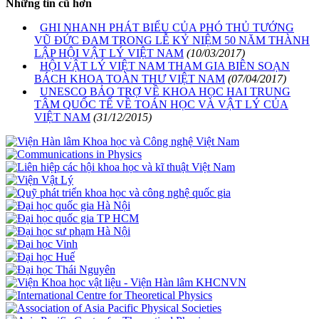
Những tin cũ hơn
GHI NHANH PHÁT BIỂU CỦA PHÓ THỦ TƯỚNG
VŨ ĐỨC ĐAM TRONG LỄ KỶ NIỆM 50 NĂM THÀNH
LẬP HỘI VẬT LÝ VIỆT NAM
(10/03/2017)
HỘI VẬT LÝ VIỆT NAM THAM GIA BIÊN SOẠN
BÁCH KHOA TOÀN THƯ VIỆT NAM
(07/04/2017)
UNESCO BẢO TRỢ VỀ KHOA HỌC HAI TRUNG
TÂM QUỐC TẾ VỀ TOÁN HỌC VÀ VẬT LÝ CỦA
VIỆT NAM
(31/12/2015)