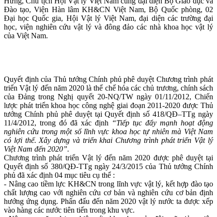
Hưng, Chủ tịch Hội Vật lý Việt Nam cùng đại diện Bộ Giáo dục và
Đào tạo, Viện Hàn lâm KH&CN Việt Nam, Bộ Quốc phòng, 02
Đại học Quốc gia, Hội Vật lý Việt Nam, đại diện các trường đại
học, viện nghiên cứu vật lý và đông đảo các nhà khoa học vật lý
của Việt Nam.
Quyết định của Thủ tướng Chính phủ phê duyệt Chương trình phát
triển Vật lý đến năm 2020 là thể chế hóa các chủ trương, chính sách
của Đảng trong Nghị quyết 20-NQ/TW ngày 01/11/2012, Chiến
lược phát triển khoa học công nghệ giai đoạn 2011-2020 được Thủ
tướng Chính phủ phê duyệt tại Quyết định số 418/QĐ–TTg ngày
11/4/2012, trong đó đã xác định
“Tiếp tục đẩy mạnh hoạt động
nghiên cứu trong một số lĩnh vực khoa học tự nhiên mà Việt Nam
có lợi thế. Xây dựng và triển khai Chương trình phát triển Vật lý
Việt Nam đến 2020”.
Chương trình phát triển Vật lý đến năm 2020 được phê duyệt tại
Quyết định số 380/QĐ-TTg ngày 24/3/2015 của Thủ tướng Chính
phủ đã xác định 04 mục tiêu cụ thể :
- Nâng cao tiềm lực KH&CN trong lĩnh vực vật lý, kết hợp đào tạo
chất lượng cao với nghiên cứu cơ bản và nghiên cứu cơ bản định
hướng ứng dụng. Phấn đấu đến năm 2020 vật lý nước ta được xếp
vào hàng các nước tiên tiến trong khu vực.