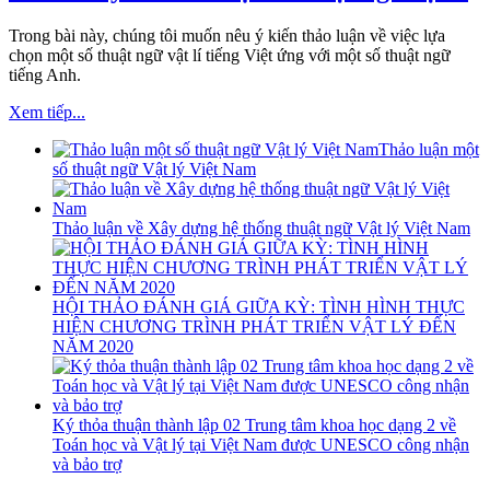
Trong bài này, chúng tôi muốn nêu ý kiến thảo luận về việc lựa
chọn một số thuật ngữ vật lí tiếng Việt ứng với một số thuật ngữ
tiếng Anh.
Xem tiếp...
Thảo luận một
số thuật ngữ Vật lý Việt Nam
Thảo luận về Xây dựng hệ thống thuật ngữ Vật lý Việt Nam
HỘI THẢO ĐÁNH GIÁ GIỮA KỲ: TÌNH HÌNH THỰC
HIỆN CHƯƠNG TRÌNH PHÁT TRIỂN VẬT LÝ ĐẾN
NĂM 2020
Ký thỏa thuận thành lập 02 Trung tâm khoa học dạng 2 về
Toán học và Vật lý tại Việt Nam được UNESCO công nhận
và bảo trợ