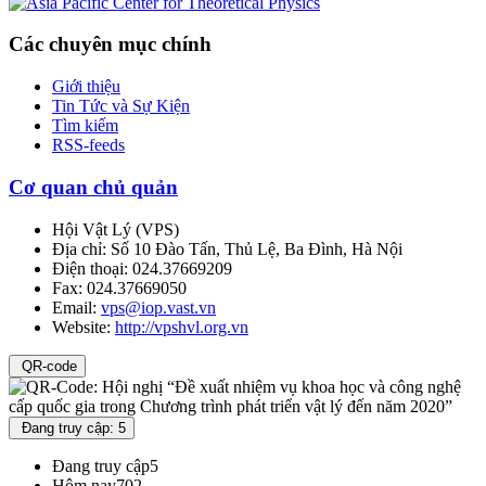
Các chuyên mục chính
Giới thiệu
Tin Tức và Sự Kiện
Tìm kiếm
RSS-feeds
Cơ quan chủ quản
Hội Vật Lý
(
VPS
)
Địa chỉ:
Số 10 Đào Tấn, Thủ Lệ, Ba Đình, Hà Nội
Điện thoại:
024.37669209
Fax:
024.37669050
Email:
vps@iop.vast.vn
Website:
http://vpshvl.org.vn
QR-code
Đang truy cập: 5
Đang truy cập
5
Hôm nay
702