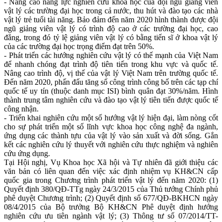
- Nâng cao năng lực nghiên cứu khoa học của đội ngũ giảng viên
vật lý các trường đại học trong cả nước, thu hút và đào tạo các nhà
vật lý trẻ tuổi tài năng. Bảo đảm đến năm 2020 hình thành được đội
ngũ giảng viên vật lý có trình độ cao ở các trường đại học, cao
đẳng, trong đó tỷ lệ giảng viên vật lý có bằng tiến sĩ ở khoa vật lý
của các trường đại học trọng điểm đạt trên 50%.
- Phát triển các hướng nghiên cứu vật lý có thế mạnh của Việt Nam
để nhanh chóng đạt trình độ tiên tiến trong khu vực và quốc tế.
Nâng cao trình độ, vị thế của vật lý Việt Nam trên trường quốc tế.
Đến năm 2020, phấn đấu tăng số công trình công bố trên các tạp chí
quốc tế uy tín (thuộc danh mục ISI) bình quân đạt 30%/năm. Hình
thành trung tâm nghiên cứu và đào tạo vật lý tiên tiến được quốc tế
công nhận.
- Triển khai nghiên cứu một số hướng vật lý hiện đại, làm nòng cốt
cho sự phát triển một số lĩnh vực khoa học công nghệ đa ngành,
ứng dụng các thành tựu của vật lý vào sản xuất và đời sống. Gắn
kết các nghiên cứu lý thuyết với nghiên cứu thực nghiệm và nghiên
cứu ứng dụng.
Tại Hội nghị, Vụ Khoa học Xã hội và Tự nhiên đã giới thiệu các
văn bản có liên quan đến việc xác định nhiệm vụ KH&CN cấp
quốc gia trong Chương trình phát triển vật lý đến năm 2020: (1)
Quyết định 380/QĐ-TTg ngày 24/3/2015 của Thủ tướng Chính phủ
phê duyệt Chương trình; (2) Quyết định số 677/QĐ-BKHCN ngày
08/4/2015 của Bộ trưởng Bộ KH&CN Phê duyệt định hướng
nghiên cứu ưu tiên ngành vật lý; (3) Thông tư số 07/2014/TT-