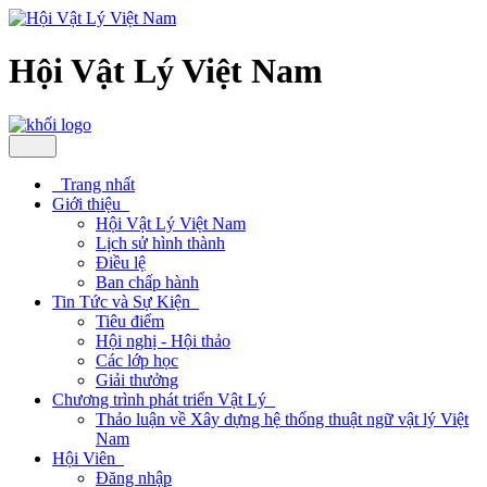
Hội Vật Lý Việt Nam
Trang nhất
Giới thiệu
Hội Vật Lý Việt Nam
Lịch sử hình thành
Điều lệ
Ban chấp hành
Tin Tức và Sự Kiện
Tiêu điểm
Hội nghị - Hội thảo
Các lớp học
Giải thưởng
Chương trình phát triển Vật Lý
Thảo luận về Xây dựng hệ thống thuật ngữ vật lý Việt
Nam
Hội Viên
Đăng nhập