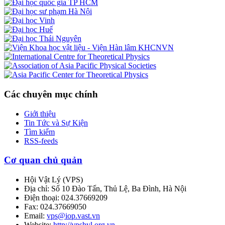
Các chuyên mục chính
Giới thiệu
Tin Tức và Sự Kiện
Tìm kiếm
RSS-feeds
Cơ quan chủ quản
Hội Vật Lý
(
VPS
)
Địa chỉ:
Số 10 Đào Tấn, Thủ Lệ, Ba Đình, Hà Nội
Điện thoại:
024.37669209
Fax:
024.37669050
Email:
vps@iop.vast.vn
Website:
http://vpshvl.org.vn