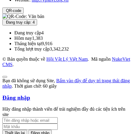
QR-code
Đang truy cập: 4
Đang truy cập
4
Hôm nay
1,383
Tháng hiện tại
9,916
Tổng lượt truy cập
3,342,232
© Bản quyền thuộc về
Hội Vật Lý Việt Nam
.
Mã nguồn
NukeViet
CMS
.
Bạn đã không sử dụng Site,
Bấm vào đây để duy trì trạng thái đăng
nhập
. Thời gian chờ:
60
giây
Đăng nhập
Hãy đăng nhập thành viên để trải nghiệm đầy đủ các tiện ích trên
site
Đăng nhập