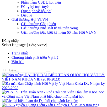
Phần mềm CSDL hội viên
Đăng ký trực tuyến
Quy định về hội phí
Điều lệ
Giải thưởng Hội VLVN
Giải thưởng Cống hiến
Giải thưởng Nhà Vật lý trẻ triển vọng
Giải thưởng Đặc biệt kỷ niệm 60 năm Hội VLVN
Đăng nhập
Select language:
Trang nhất
Chương trình phát triển Vật Lý
Văn bản