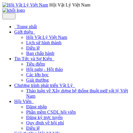
Hội Vật Lý Việt Nam
Trang nhất
Giới thiệu
Hội Vật Lý Việt Nam
Lịch sử hình thành
Điều lệ
Ban chấp hành
Tin Tức và Sự Kiện
Tiêu điểm
Hội nghị - Hội thảo
Các lớp học
Giải thưởng
Chương trình phát triển Vật Lý
Thảo luận về Xây dựng hệ thống thuật ngữ vật lý Việt
Nam
Hội Viên
Đăng nhập
Phần mềm CSDL hội viên
Đăng ký trực tuyến
Quy định về hội phí
Điều lệ