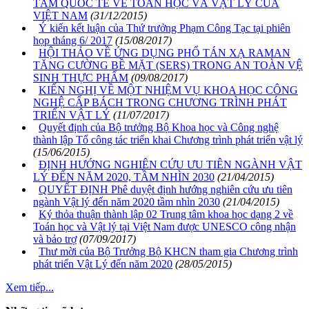
TÂM QUỐC TẾ VỀ TOÁN HỌC VÀ VẬT LÝ CỦA
VIỆT NAM
(31/12/2015)
Ý kiến kết luận của Thứ trưởng Phạm Công Tạc tại phiên
họp tháng 6/ 2017
(15/08/2017)
HỘI THẢO VỀ ỨNG DỤNG PHỔ TÁN XẠ RAMAN
TĂNG CƯỜNG BỀ MẶT (SERS) TRONG AN TOÀN VỆ
SINH THỰC PHẨM
(09/08/2017)
KIẾN NGHỊ VỀ MỘT NHIỆM VỤ KHOA HỌC CÔNG
NGHỆ CẤP BÁCH TRONG CHƯƠNG TRÌNH PHÁT
TRIỂN VẬT LÝ
(11/07/2017)
Quyết định của Bộ trưởng Bộ Khoa học và Công nghệ
thành lập Tổ công tác triển khai Chương trình phát triển vật lý
(15/06/2015)
ĐỊNH HƯỚNG NGHIÊN CỨU ƯU TIÊN NGÀNH VẬT
LÝ ĐẾN NĂM 2020, TẦM NHÌN 2030
(21/04/2015)
QUYẾT ĐỊNH Phê duyệt định hướng nghiên cứu ưu tiên
ngành Vật lý đến năm 2020 tầm nhìn 2030
(21/04/2015)
Ký thỏa thuận thành lập 02 Trung tâm khoa học dạng 2 về
Toán học và Vật lý tại Việt Nam được UNESCO công nhận
và bảo trợ
(07/09/2017)
Thư mời của Bộ Trưởng Bộ KHCN tham gia Chương trình
phát triển Vật Lý đến năm 2020
(28/05/2015)
Xem tiếp...