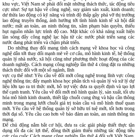
khu vực, Việt Nam sẽ phải đối mặt những thách thức, tác động tiêu
cực như: Sự tụt hậu về công nghệ, suy giảm sản xuất, kinh doanh;
dư thừa lao động có kỹ năng và trình độ thấp gây phá vỡ thị trường
lao động truyền thống, ảnh hưởng tới tình hình kinh tế xã hội đất
nước; mất an toàn, an ninh thông tin, xâm phạm bản quyền, thiếu
hụt nguồn nhân lực trình độ cao. Mặt khác có khả năng xuất hiện
làn sóng đẩy công nghệ lạc hậu từ các nước phát triển sang các
nước đang phát triển và chậm phát triển.
Do những thay đổi mang tính cách mạng về khoa học và công
nghệ dẫn tới thay đổi mạnh mẽ về cơ cấu, mô hình kinh tế, hệ thống
quản lý nhà nước, xã hội cũng như phương thức hoạt động của các
doanh nghiệp. Cách mạng công nghiệp lần thứ 4 cũng đặt ra những
thách thức đối với một số ngành, lĩnh
vực cụ thể như: Yêu cầu về đổi mới công nghệ trong lĩnh vực công
nghệ thông tin; đẩy mạnh khoa học phân tích và quản lý và xử lý dự
liệu lớn tạo ra tri thức mới, hỗ trợ việc đưa ra quyết định và tạo lợi
thế cạnh tranh. Yêu cầu về đổi mới mô hình quản lý, sản xuất, tối ưu
hóa mô hình kinh doanh, thiết lập chuỗi cung ứng và hậu cần thông
minh trong mạng lưới chuỗi giá trị toàn cầu và mô hình thuế quan
mới. Yêu cầu về hệ thống quản lý sở hữu trí tuệ mới, tốt hơn trong
thời đại số. Yêu cầu cao hơn về bảo đảm an toàn, an ninh thông tin
mạng.
Để chủ động nắm bắt cơ hội, đưa ra các giải pháp thiết thực tận
dụng tối đa các lợi thế, đồng thời giảm thiểu những tác động tiêu
cực của cuộc Cách mạng công nghiệp lần thứ 4 đối với Việt Nam,