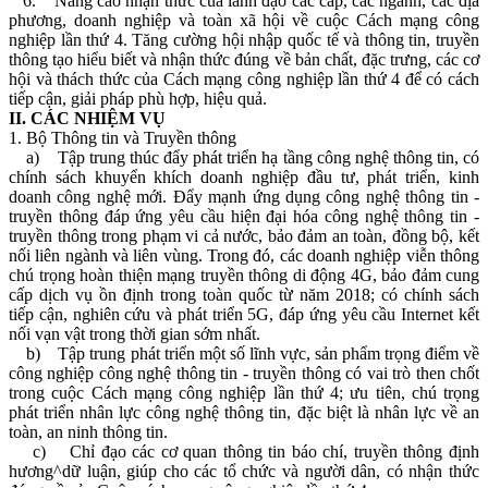
6. Nâng cao nhận thức của lãnh đạo các cấp, các ngành, các địa
phương, doanh nghiệp và toàn xã hội về cuộc Cách mạng công
nghiệp lần thứ 4. Tăng cường hội nhập quốc tế và thông tin, truyền
thông tạo hiểu biết và nhận thức đúng về bản chất, đặc trưng, các cơ
hội và thách thức của Cách mạng công nghiệp lần thứ 4 để có cách
tiếp cận, giải pháp phù hợp, hiệu quả.
II. CÁC NHIỆM VỤ
1. Bộ Thông tin và Truyền thông
a) Tập trung thúc đẩy phát triển hạ tầng công nghệ thông tin, có
chính sách khuyển khích doanh nghiệp đầu tư, phát triển, kinh
doanh công nghệ mới. Đẩy mạnh ứng dụng công nghệ thông tin -
truyền thông đáp ứng yêu cầu hiện đại hóa công nghệ thông tin -
truyền thông trong phạm vi cả nước, bảo đảm an toàn, đồng bộ, kết
nối liên ngành và liên vùng. Trong đó, các doanh nghiệp viễn thông
chú trọng hoàn thiện mạng truyền thông di động 4G, bảo đảm cung
cấp dịch vụ ồn định trong toàn quốc từ năm 2018; có chính sách
tiếp cận, nghiên cứu và phát triển 5G, đáp ứng yêu cầu Internet kết
nối vạn vật trong thời gian sớm nhất.
b) Tập trung phát triển một số lĩnh vực, sản phẩm trọng điểm về
công nghiệp công nghệ thông tin - truyền thông có vai trò then chốt
trong cuộc Cách mạng công nghiệp lần thứ 4; ưu tiên, chú trọng
phát triển nhân lực công nghệ thông tin, đặc biệt là nhân lực về an
toàn, an ninh thông tin.
c) Chỉ đạo các cơ quan thông tin báo chí, truyền thông định
hương^dữ luận, giúp cho các tổ chức và người dân, có nhận thức