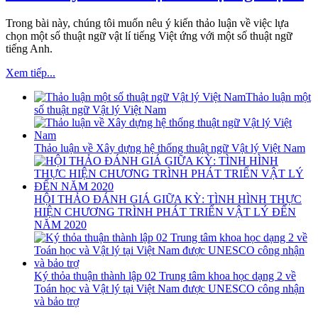
Trong bài này, chúng tôi muốn nêu ý kiến thảo luận về việc lựa
chọn một số thuật ngữ vật lí tiếng Việt ứng với một số thuật ngữ
tiếng Anh.
Xem tiếp...
Thảo luận một
số thuật ngữ Vật lý Việt Nam
Thảo luận về Xây dựng hệ thống thuật ngữ Vật lý Việt Nam
HỘI THẢO ĐÁNH GIÁ GIỮA KỲ: TÌNH HÌNH THỰC
HIỆN CHƯƠNG TRÌNH PHÁT TRIỂN VẬT LÝ ĐẾN
NĂM 2020
Ký thỏa thuận thành lập 02 Trung tâm khoa học dạng 2 về
Toán học và Vật lý tại Việt Nam được UNESCO công nhận
và bảo trợ