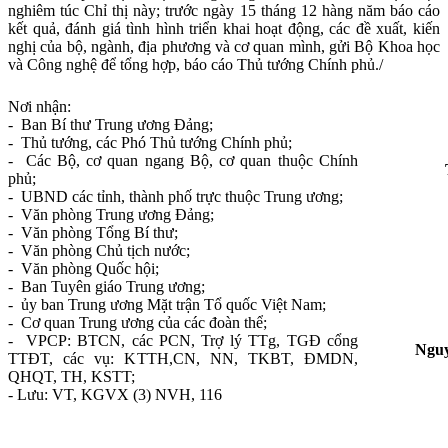
nghiêm túc Chỉ thị này; trước ngày 15 tháng 12 hàng năm báo cáo
kết quả, đánh giá tình hình triển khai hoạt động, các đề xuất, kiến
nghị của bộ, ngành, địa phương và cơ quan mình, gửi Bộ Khoa học
và Công nghệ để tổng hợp, báo cáo Thủ tướng Chính phủ./
Nơi nhận:
- Ban Bí thư Trung ương Đảng;
- Thủ tướng, các Phó Thủ tướng Chính phủ;
- Các Bộ, cơ quan ngang Bộ, cơ quan thuộc Chính
phủ;
- UBND các tỉnh, thành phố trực thuộc Trung ương;
- Văn phòng Trung ương Đảng;
- Văn phòng Tổng Bí thư;
......................
- Văn phòng Chủ tịch nước;
- Văn phòng Quốc hội;
- Ban Tuyên giáo Trung ương;
- ủy ban Trung ương Mặt trận Tổ quốc Việt Nam;
- Cơ quan Trung ương của các đoàn thể;
- VPCP: BTCN, các PCN, Trợ lý TTg, TGĐ cổng
Ngu
TTĐT, các vụ: KTTH,CN, NN, TKBT, ĐMDN,
QHQT, TH, KSTT;
- Lưu: VT, KGVX (3) NVH, 116