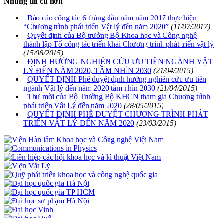
Những tin cũ hơn
Báo cáo công tác 6 tháng đầu năm năm 2017 thực hiện
“Chương trình phát triển Vật lý đến năm 2020”
(11/07/2017)
Quyết định của Bộ trưởng Bộ Khoa học và Công nghệ
thành lập Tổ công tác triển khai Chương trình phát triển vật lý
(15/06/2015)
ĐỊNH HƯỚNG NGHIÊN CỨU ƯU TIÊN NGÀNH VẬT
LÝ ĐẾN NĂM 2020, TẦM NHÌN 2030
(21/04/2015)
QUYẾT ĐỊNH Phê duyệt định hướng nghiên cứu ưu tiên
ngành Vật lý đến năm 2020 tầm nhìn 2030
(21/04/2015)
Thư mời của Bộ Trưởng Bộ KHCN tham gia Chương trình
phát triển Vật Lý đến năm 2020
(28/05/2015)
QUYẾT ĐỊNH PHÊ DUYỆT CHƯƠNG TRÌNH PHÁT
TRIỂN VẬT LÝ ĐẾN NĂM 2020
(23/03/2015)