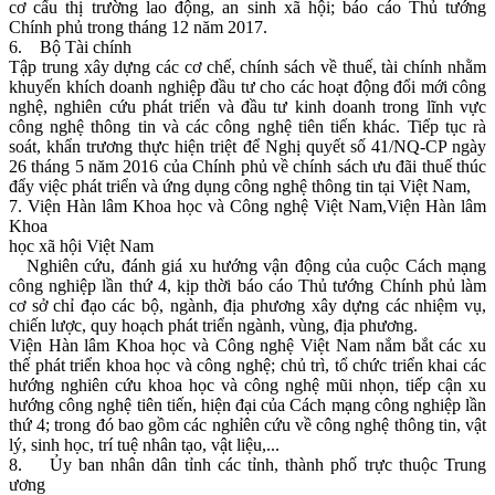
cơ cấu thị trường lao động, an sinh xã hội; báo cáo Thủ tướng
Chính phủ trong tháng 12 năm 2017.
6. Bộ Tài chính
Tập trung xây dựng các cơ chế, chính sách về thuế, tài chính nhằm
khuyến khích doanh nghiệp đầu tư cho các hoạt động đổi mới công
nghệ, nghiên cứu phát triển và đầu tư kinh doanh trong lĩnh vực
công nghệ thông tin và các công nghệ tiên tiến khác. Tiếp tục rà
soát, khẩn trương thực hiện triệt để Nghị quyết số 41/NQ-CP ngày
26 tháng 5 năm 2016 của Chính phủ về chính sách ưu đãi thuế thúc
đẩy việc phát triển và ứng dụng công nghệ thông tin tại Việt Nam,
7. Viện Hàn lâm Khoa học và Công nghệ Việt Nam,Viện Hàn lâm
Khoa
học xã hội Việt Nam
Nghiên cứu, đánh giá xu hướng vận động của cuộc Cách mạng
công nghiệp lần thứ 4, kịp thời báo cáo Thủ tướng Chính phủ làm
cơ sở chỉ đạo các bộ, ngành, địa phương xây dựng các nhiệm vụ,
chiến lược, quy hoạch phát triển ngành, vùng, địa phương.
Viện Hàn lâm Khoa học và Công nghệ Việt Nam nắm bắt các xu
thế phát triển khoa học và công nghệ; chủ trì, tổ chức triển khai các
hướng nghiên cứu khoa học và công nghệ mũi nhọn, tiếp cận xu
hướng công nghệ tiên tiến, hiện đại của Cách mạng công nghiệp lần
thứ 4; trong đó bao gồm các nghỉên cứu về công nghệ thông tin, vật
lý, sinh học, trí tuệ nhân tạo, vật liệu,...
8. Ủy ban nhân dân tỉnh các tỉnh, thành phố trực thuộc Trung
ương