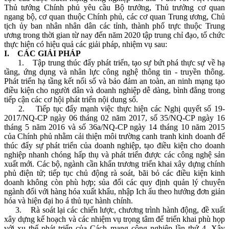
Thủ tướng Chính phủ yêu cầu Bộ trưởng, Thủ trưởng cơ quan
ngang bộ, cơ quan thuộc Chính phủ, các cơ quan Trung ương, Chủ
tịch ủy ban nhân nhân dân các tỉnh, thành phố trực thuộc Trung
ương trong thời gian từ nay đến năm 2020 tập trung chỉ đạo, tổ chức
thực hiện có hiệu quả các giải pháp, nhiệm vụ sau:
I. CÁC GIẢI PHÁP
1. Tập trung thúc đẩy phát triển, tạo sự bứt phá thực sự về hạ
tầng, ứng dụng và nhân lực công nghệ thông tin - truyền thông.
Phát triển hạ tầng kết nối số và bảo đảm an toàn, an ninh mạng tạo
điều kiện cho người dân và doanh nghiệp dễ dàng, bình đẳng trong
tiếp cận các cơ hội phát triển nội dung số.
2. Tiếp tục đẩy mạnh việc thực hiện các Nghị quyết số 19-
2017/NQ-CP ngày 06 tháng 02 năm 2017, số 35/NQ-CP ngày 16
tháng 5 năm 2016 và số 36a/NQ-CP ngày 14 tháng 10 năm 2015
của Chính phủ nhằm cải thiện môi trường canh tranh kinh doanh để
thúc đẩy sự phát triển của doanh nghiệp, tạo điều kiện cho doanh
nghiệp nhanh chóng hấp thụ và phát triển được các công nghệ sản
xuất mới. Các bộ, ngành cần khẩn trương triển khai xây dựng chính
phủ điện tử; tiếp tục chủ động rà soát, bãi bỏ các điều kiện kinh
doanh không còn phù hợp; sủa đổi các quy định quản lý chuyên
ngành đối với hàng hóa xuất khẩu, nhập Ich ẩu theo hướng đơn giản
hóa và hiện đại ho á thủ tục hành chính.
3. Rà soát lại các chiến lược, chương trình hành động, đề xuất
xây dựng kế hoạch và các nhiệm vụ trọng tâm để triển khai phù họp
với xu thế phát triển của Cách mạng công nghiệp lần thứ 4. Xây