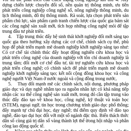
dựng chiến lược chuyển đổi số, nền quản trị thông minh, ưu tiên
phát triển công nghiệp công nghệ số, nông nghiệp thông minh, du
lịch thông minh, đô thị thông minh. Rà soát, lựa chọn phát triển sản
phẩm chủ lực, sản phẩm cạnh tranh chiến lược của quốc gia bám sát
các công nghệ sản xuất mới, tích họp những công nghệ mói đế tập
trung đầu tư phát triên.
4. Tập trung thúc đẩy hệ sinh thái khởi nghiệp đổi mới sáng tạo
quốc gia theo hướng xây dựng các cơ chế, chính sách cụ thể, phù
họp để phát triển mạnh mẽ doanh nghiệp khởi nghiệp sáng tạo như:
Có cơ chế tài chính thúc đấy hoạt động nghiên cứu khoa học và
phát triển công nghệ của doanh nghiệp với tôn chỉ doanh nghiệp là
trung tâm; đổi mới cơ chế đầu tư, tài trợ nghiên cứu khoa học và
phát triển công nghệ; có chính sách để phát triển mạnh mẽ doanh
nghiệp khởi nghiệp sáng tạo; kết nối cộng đồng khoa học và công
nghệ người Việt Nam ở nước ngoài và cộng đồng trong nước,
5. Thay đổi mạnh mẽ các chính sách, nội dung, phương pháp
giáo dục và dạy nghề nhằm tạo ra nguồn nhân lực có khả năng tiếp
nhận các xu thế công nghệ sản xuất mới, trong đó cần tập trung vào
thúc đẩy đào tạo về khoa học, công nghệ, kỹ thuật và toán học
(STEM), ngoại ngữ, tin học trong chương trình giáo dục phổ thông;
đẩy mạnh tự chủ đại học, dạy nghề; thí điểm quy định về đào tạo
nghề, đào tạo đại học đối với một số ngành đặc thù. Biến thách thức
dân số cùng giá trị dân số vàng thành lợi thế ừong hội nhập và phân
công lao động quốc tế.