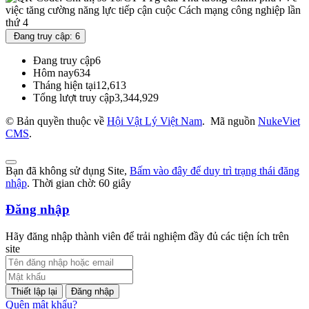
Đang truy cập: 6
Đang truy cập
6
Hôm nay
634
Tháng hiện tại
12,613
Tổng lượt truy cập
3,344,929
© Bản quyền thuộc về
Hội Vật Lý Việt Nam
.
Mã nguồn
NukeViet
CMS
.
Bạn đã không sử dụng Site,
Bấm vào đây để duy trì trạng thái đăng
nhập
. Thời gian chờ:
60
giây
Đăng nhập
Hãy đăng nhập thành viên để trải nghiệm đầy đủ các tiện ích trên
site
Đăng nhập
Quên mật khẩu?