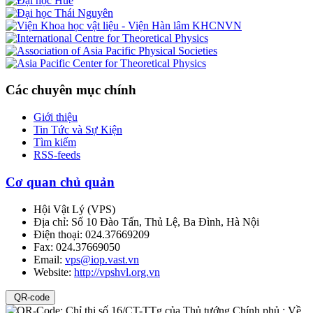
Các chuyên mục chính
Giới thiệu
Tin Tức và Sự Kiện
Tìm kiếm
RSS-feeds
Cơ quan chủ quản
Hội Vật Lý
(
VPS
)
Địa chỉ:
Số 10 Đào Tấn, Thủ Lệ, Ba Đình, Hà Nội
Điện thoại:
024.37669209
Fax:
024.37669050
Email:
vps@iop.vast.vn
Website:
http://vpshvl.org.vn
QR-code