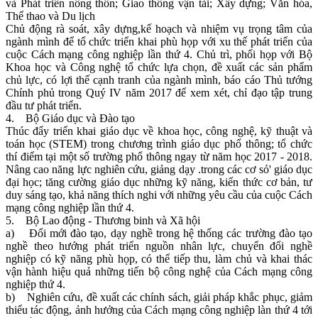
và Phát triển nông thôn; Giao thông vận tải; Xây dựng; Văn hóa,
Thể thao và Du lịch
Chủ động rà soát, xây dựng,kế hoạch và nhiệm vụ trọng tâm của
ngành mình để tổ chức triển khai phù họp với xu thế phát triển của
cuộc Cách mạng công nghiệp lần thứ 4. Chủ trì, phối họp với Bộ
Khoa học và Công nghệ tổ chức lựa chọn, đề xuất các sản phẩm
chủ lực, có lợi thế cạnh tranh của ngành mình, báo cáo Thủ tướng
Chính phủ trong Quý IV năm 2017 để xem xét, chỉ đạo tập trung
đầu tư phát triển.
4. Bộ Giáo dục và Đào tạo
Thúc đẩy triển khai giáo dục về khoa học, công nghệ, kỹ thuật và
toán học (STEM) trong chương trình giáo dục phổ thông; tổ chức
thí điểm tại một số trường phổ thông ngay từ năm học 2017 - 2018.
Nâng cao năng lực nghiên cứu, giảng dạy .trong các cơ sỏ' giáo dục
đại học; tăng cường giáo dục những kỹ năng, kiến thức cơ bản, tư
duy sáng tạo, khả năng thích nghi với những yêu cầu của cuộc Cách
mạng công nghiệp lần thứ 4.
5. Bộ Lao động - Thương binh và Xã hội
a) Đổi mới đào tạo, dạy nghề trong hệ thống các trường đào tạo
nghề theo hướng phát triển nguồn nhân lực, chuyển đổi nghề
nghiệp có kỹ năng phù họp, có thể tiếp thu, làm chủ và khai thác
vận hành hiệu quả những tiến bộ công nghệ của Cách mạng công
nghiệp thứ 4.
b) Nghiên cứu, đề xuất các chính sách, giải pháp khắc phục, giảm
thiểu tác động, ảnh hưởng của Cách mạng công nghiệp làn thứ 4 tới