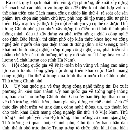
Rà soát, quy hoạch phát triển vùng, địa phương; đề xuất xây dựng
kế hoạch và các nhiệm vụ trọng tâm đế triến khai phù hợp vói xu
thế phát triến của Cách mạng công nghiệp lần thứ 4; rà soát các sản
phẩm, lựa chọn sản phẩm chủ lực, phù họp để tập trung đầu tư phát
triển. Đẩy mạnh việc thực hiện một số nhiệm vụ cụ thể đã được Thủ
tưóng Chính phủ giao như: xây dựng thí điểm mô hình thành phố
thông minh, đầu tư xây dựng và phát triển nông nghiệp công nghệ
cao (tỉnh Bắc Ninh); thí điểm phổ cập kiến thức khoa học và công
nghệ đến người dân qua điện thoại di động (tỉnh Bắc Giang); triển
khai mô hình nông nghiệp ứng dụng công nghệ cao, phát triển sản
phẩm chủ lực của tỉnh hưóng tới quy mô sản xuất hàng hóa có sản
lượng và chất lượng cao (tỉnh Hà Nam).
9. Hội đồng quốc gia về Phát -triển bền vững và nâng cao năng
lực cạnh tranh: Lồng ghép nội dung triển khai cuộc Cách mạng
công nghiệp lần thứ 4 trong quá trình tham mưu cho Chính phủ,
Thủ tướng Chính phủ.
10. Uỷ ban quốc gia về ứng dụng công nghệ thông tin: Đe xuất
phương án kiện toàn thành Ưỷ ban quốc gia về Công nghệ thông
tin, báo cáo Thủ tướng Chính phủ. Giao ủy ban tiếp tục tham mưu
về chủ trương, chiến lược, tham gia xây dựng cơ chế chính sách để
thúc đẩy phát triển và ứng dụng công nghệ thông tin, tạo thuận lợi
cho triển khai Cách mạng công nghiệp lần thứ 4 ở Việt Nam. Thủ
tướng Chính phủ yêu cầu Bộ trưởng, Thủ trưởng cơ quan ngang bộ,
Thủ trưởng cơ quan thuộc Chính phủ, Chủ tịch ủy ban nhân dân
tỉnh, thành phố trực thuộc Trung ương tổ chức triển khai thực hiện