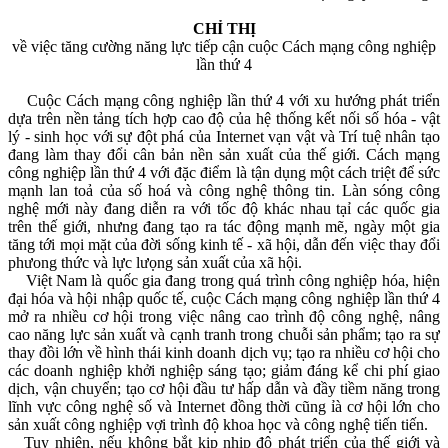
CHỈ THỊ
về việc tăng cường năng lực tiếp cận cuộc Cách mạng công nghiệp
lần thứ 4
Cuộc Cách mạng công nghiệp lần thứ 4 với xu hướng phát triển
dựa trên nền tảng tích hợp cao độ của hệ thống kết nối số hóa - vật
lý - sinh học với sự đột phá của Internet vạn vật và Trí tuệ nhân tạo
đang làm thay đổi cân bản nền sản xuất của thế giới. Cách mạng
công nghiệp lần thứ 4 với đặc điểm là tận dụng một cách triệt để sức
mạnh lan toả của số hoá và công nghệ thông tin. Làn sóng công
nghệ mới này đang diễn ra với tốc độ khác nhau tạỉ các quốc gia
trên thế giới, nhưng đang tạo ra tác động mạnh mẽ, ngày một gia
tăng tới mọi mặt của đời sống kinh tế - xã hội, dẫn đến việc thay đổi
phưong thức và lực lưọng sản xuất của xã hội.
Việt Nam là quốc gia đang trong quá trình công nghiệp hóa, hiện
đại hóa và hội nhập quốc tế, cuộc Cách mạng công nghiệp lần thứ 4
mở ra nhiều cơ hội trong việc nâng cao trình độ công nghệ, nâng
cao năng lực sản xuất và cạnh tranh trong chuỗi sản phẩm; tạo ra sự
thay đồi lớn về hình thái kinh doanh dịch vụ; tạo ra nhiều cơ hội cho
các doanh nghiệp khởi nghiệp sáng tạo; giảm đáng kể chi phí giao
dịch, vận chuyển; tạo cơ hội đầu tư hấp dẫn và đầy tiềm năng trong
lĩnh vực công nghệ số và Internet đồng thời cũng ỉà cơ hội lớn cho
sản xuất công nghiệp vợi trình độ khoa học và công nghệ tiến tiến.
Tuy nhiên, nếu không bắt kịp nhịp độ phát triển của thế giới và