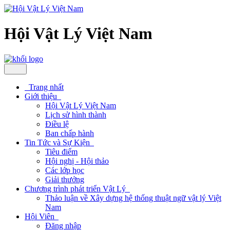
Hội Vật Lý Việt Nam
Trang nhất
Giới thiệu
Hội Vật Lý Việt Nam
Lịch sử hình thành
Điều lệ
Ban chấp hành
Tin Tức và Sự Kiện
Tiêu điểm
Hội nghị - Hội thảo
Các lớp học
Giải thưởng
Chương trình phát triển Vật Lý
Thảo luận về Xây dựng hệ thống thuật ngữ vật lý Việt
Nam
Hội Viên
Đăng nhập