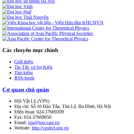
Các chuyên mục chính
Giới thiệu
Tin Tức và Sự Kiện
Tìm kiếm
RSS-feeds
Cơ quan chủ quản
Hội Vật Lý
(
VPS
)
Địa chỉ:
Số 10 Đào Tấn, Thủ Lệ, Ba Đình, Hà Nội
Điện thoại:
024.37669209
Fax:
024.37669050
Email:
vps@iop.vast.vn
Website:
http://vpshvl.org.vn