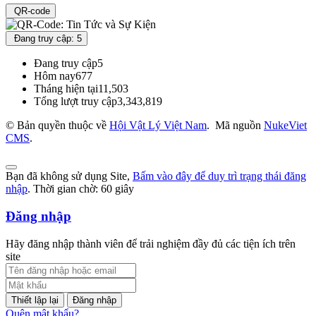
QR-code
Đang truy cập: 5
Đang truy cập
5
Hôm nay
677
Tháng hiện tại
11,503
Tổng lượt truy cập
3,343,819
© Bản quyền thuộc về
Hội Vật Lý Việt Nam
.
Mã nguồn
NukeViet
CMS
.
Bạn đã không sử dụng Site,
Bấm vào đây để duy trì trạng thái đăng
nhập
. Thời gian chờ:
60
giây
Đăng nhập
Hãy đăng nhập thành viên để trải nghiệm đầy đủ các tiện ích trên
site
Đăng nhập
Quên mật khẩu?