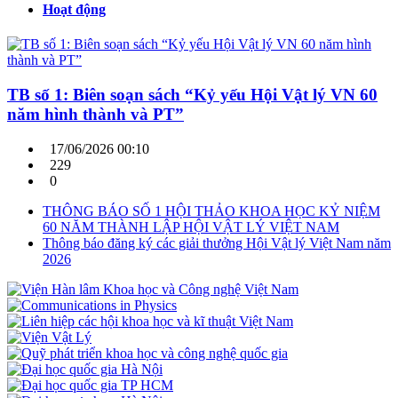
Hoạt động
TB số 1: Biên soạn sách “Kỷ yếu Hội Vật lý VN 60
năm hình thành và PT”
17/06/2026 00:10
229
0
THÔNG BÁO SỐ 1 HỘI THẢO KHOA HỌC KỶ NIỆM
60 NĂM THÀNH LẬP HỘI VẬT LÝ VIỆT NAM
Thông báo đăng ký các giải thưởng Hội Vật lý Việt Nam năm
2026