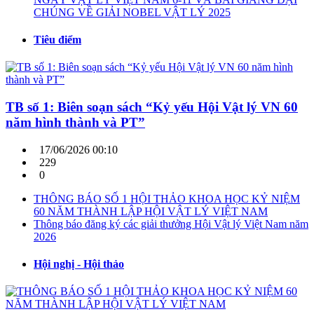
CHÚNG VỀ GIẢI NOBEL VẬT LÝ 2025
Tiêu điểm
TB số 1: Biên soạn sách “Kỷ yếu Hội Vật lý VN 60
năm hình thành và PT”
17/06/2026 00:10
229
0
THÔNG BÁO SỐ 1 HỘI THẢO KHOA HỌC KỶ NIỆM
60 NĂM THÀNH LẬP HỘI VẬT LÝ VIỆT NAM
Thông báo đăng ký các giải thưởng Hội Vật lý Việt Nam năm
2026
Hội nghị - Hội thảo