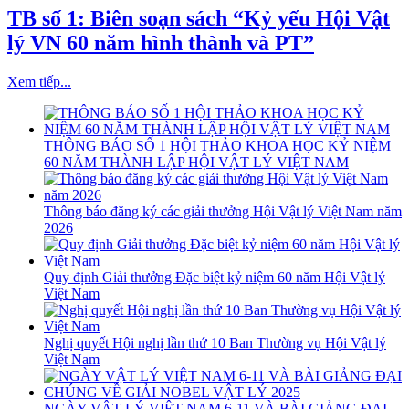
TB số 1: Biên soạn sách “Kỷ yếu Hội Vật
lý VN 60 năm hình thành và PT”
Xem tiếp...
THÔNG BÁO SỐ 1 HỘI THẢO KHOA HỌC KỶ NIỆM
60 NĂM THÀNH LẬP HỘI VẬT LÝ VIỆT NAM
Thông báo đăng ký các giải thưởng Hội Vật lý Việt Nam năm
2026
Quy định Giải thưởng Đặc biệt kỷ niệm 60 năm Hội Vật lý
Việt Nam
Nghị quyết Hội nghị lần thứ 10 Ban Thường vụ Hội Vật lý
Việt Nam
NGÀY VẬT LÝ VIỆT NAM 6-11 VÀ BÀI GIẢNG ĐẠI