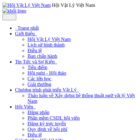
Hội Vật Lý Việt Nam
Trang nhất
Giới thiệu
Hội Vật Lý Việt Nam
Lịch sử hình thành
Điều lệ
Ban chấp hành
Tin Tức và Sự Kiện
Tiêu điểm
Hội nghị - Hội thảo
Các lớp học
Giải thưởng
Chương trình phát triển Vật Lý
Thảo luận về Xây dựng hệ thống thuật ngữ vật lý Việt
Nam
Hội Viên
Đăng nhập
Phần mềm CSDL hội viên
Đăng ký trực tuyến
Quy định về hội phí
Điều lệ