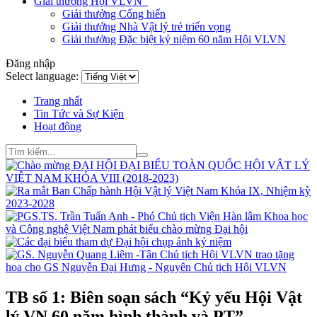
Giải thưởng Hội VLVN
Giải thưởng Cống hiến
Giải thưởng Nhà Vật lý trẻ triển vọng
Giải thưởng Đặc biệt kỷ niệm 60 năm Hội VLVN
Đăng nhập
Select language:
Trang nhất
Tin Tức và Sự Kiện
Hoạt động
TB số 1: Biên soạn sách “Kỷ yếu Hội Vật
lý VN 60 năm hình thành và PT”