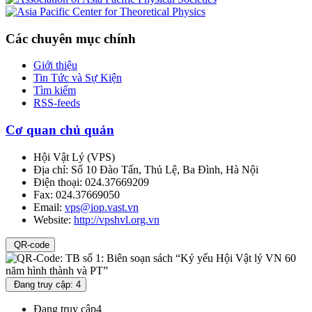
Các chuyên mục chính
Giới thiệu
Tin Tức và Sự Kiện
Tìm kiếm
RSS-feeds
Cơ quan chủ quản
Hội Vật Lý
(
VPS
)
Địa chỉ:
Số 10 Đào Tấn, Thủ Lệ, Ba Đình, Hà Nội
Điện thoại:
024.37669209
Fax:
024.37669050
Email:
vps@iop.vast.vn
Website:
http://vpshvl.org.vn
QR-code
Đang truy cập: 4
Đang truy cập
4