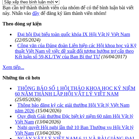
Bạn cần trở thành thành viên của nhóm
để có thể bình luận bài viết
này. Nhấn vào
đây
để đăng ký làm thành viên nhóm!
Theo dòng sự kiện
Đại hội Đại biểu toàn quốc khóa IX Hội Vật lý Việt Nam
(22/05/2024)
Công văn của Đảng đoàn Liên hiệp các Hội khoa học và Kỹ
thuật Việt Nam về việc đề xuất đối tượng hưởng trợ cấp theo
Kết luận số 59-KL/TW của Ban Bí thư TƯ
(16/04/2017)
Xem tiếp...
Những tin cũ hơn
THÔNG BÁO SỐ 1 HỘI THẢO KHOA HỌC KỶ NIỆM
60 NĂM THÀNH LẬP HỘI VẬT LÝ VIỆT NAM
(25/05/2026)
Thông báo đăng ký các giải thưởng Hội Vật lý Việt Nam
năm 2026
(15/04/2026)
Quy định Giải thưởng Đặc biệt kỷ niệm 60 năm Hội Vật lý
Việt Nam
(13/04/2026)
Nghị quyết Hội nghị lần thứ 10 Ban Thường vụ Hội Vật lý
Việt Nam
(13/04/2026)
NGÀY VẬT LÝ VIỆT NAM 6-11 VÀ BÀI GIẢNG ĐẠI