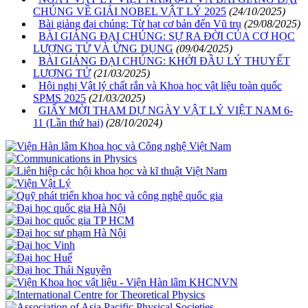
CHÚNG VỀ GIẢI NOBEL VẬT LÝ 2025
(24/10/2025)
Bài giảng đại chúng: Từ hạt cơ bản đến Vũ trụ
(29/08/2025)
BÀI GIẢNG ĐẠI CHÚNG: SỰ RA ĐỜI CỦA CƠ HỌC
LƯỢNG TỬ VÀ ỨNG DỤNG
(09/04/2025)
BÀI GIẢNG ĐẠI CHÚNG: KHỞI ĐẦU LÝ THUYẾT
LƯỢNG TỬ
(21/03/2025)
Hội nghị Vật lý chất rắn và Khoa học vật liệu toàn quốc
SPMS 2025
(21/03/2025)
GIẤY MỜI THAM DỰ NGÀY VẬT LÝ VIỆT NAM 6-
11 (Lần thứ hai)
(28/10/2024)