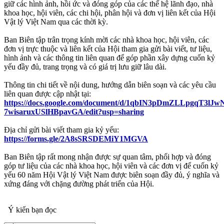
giữ các hình ảnh, hồi ức và đóng góp của các thế hệ lãnh đạo, nhà
khoa học, hội viên, các chi hội, phân hội và đơn vị liên kết của Hội
Vật lý Việt Nam qua các thời kỳ.
Ban Biên tập trân trọng kính mời các nhà khoa học, hội viên, các
đơn vị trực thuộc và liên kết của Hội tham gia gửi bài viết, tư liệu,
hình ảnh và các thông tin liên quan để góp phần xây dựng cuốn kỷ
yếu đầy đủ, trang trọng và có giá trị lưu giữ lâu dài.
Thông tin chi tiết về nội dung, hướng dẫn biên soạn và các yêu cầu
liên quan được cập nhật tại:
https://docs.google.com/document/d/1qbIN3pDmZLLpgqT3lJw
7wisaruxUSlHBpavGA/edit?usp=sharing
Địa chỉ gửi bài viết tham gia kỷ yếu:
https://forms.gle/2A8sSRSDEMiY1MGVA
Ban Biên tập rất mong nhận được sự quan tâm, phối hợp và đóng
góp tư liệu của các nhà khoa học, hội viên và các đơn vị để cuốn kỷ
yếu 60 năm Hội Vật lý Việt Nam được biên soạn đầy đủ, ý nghĩa và
xứng đáng với chặng đường phát triển của Hội.
Ý kiến bạn đọc