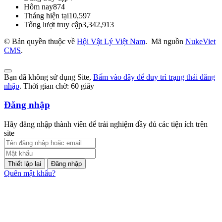
Hôm nay
874
Tháng hiện tại
10,597
Tổng lượt truy cập
3,342,913
© Bản quyền thuộc về
Hội Vật Lý Việt Nam
.
Mã nguồn
NukeViet
CMS
.
Bạn đã không sử dụng Site,
Bấm vào đây để duy trì trạng thái đăng
nhập
. Thời gian chờ:
60
giây
Đăng nhập
Hãy đăng nhập thành viên để trải nghiệm đầy đủ các tiện ích trên
site
Đăng nhập
Quên mật khẩu?