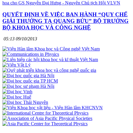
QUYẾT ĐỊNH VỀ VIỆC BAN HÀNH “QUY CHẾ
GIẢI THƯỞNG TẠ QUANG BỬU” BỘ TRƯỞNG
BỘ KHOA HỌC VÀ CÔNG NGHỆ
05:13 09/10/2013