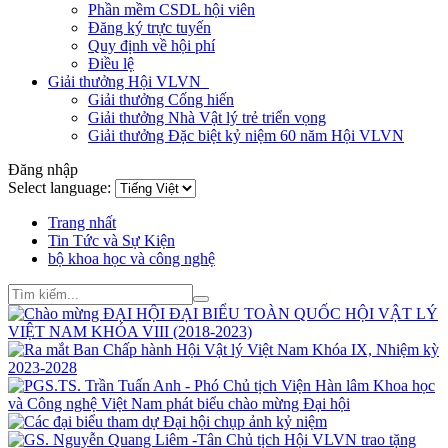
Phần mềm CSDL hội viên
Đăng ký trực tuyến
Quy định về hội phí
Điều lệ
Giải thưởng Hội VLVN
Giải thưởng Cống hiến
Giải thưởng Nhà Vật lý trẻ triển vọng
Giải thưởng Đặc biệt kỷ niệm 60 năm Hội VLVN
Đăng nhập
Select language:
Trang nhất
Tin Tức và Sự Kiện
bộ khoa học và công nghệ