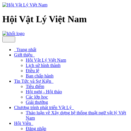
Hội Vật Lý Việt Nam
Trang nhất
Giới thiệu
Hội Vật Lý Việt Nam
Lịch sử hình thành
Điều lệ
Ban chấp hành
Tin Tức và Sự Kiện
Tiêu điểm
Hội nghị - Hội thảo
Các lớp học
Giải thưởng
Chương trình phát triển Vật Lý
Thảo luận về Xây dựng hệ thống thuật ngữ vật lý Việt
Nam
Hội Viên
Đăng nhập