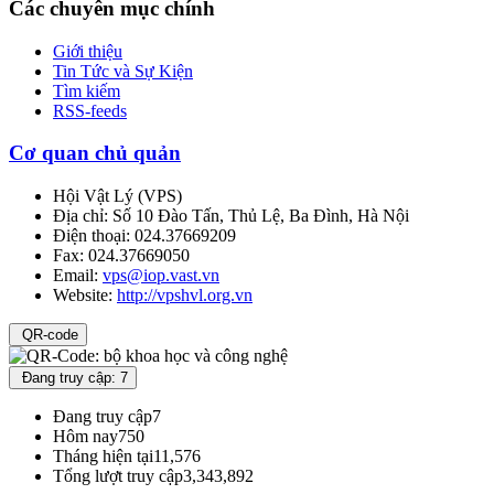
Các chuyên mục chính
Giới thiệu
Tin Tức và Sự Kiện
Tìm kiếm
RSS-feeds
Cơ quan chủ quản
Hội Vật Lý
(
VPS
)
Địa chỉ:
Số 10 Đào Tấn, Thủ Lệ, Ba Đình, Hà Nội
Điện thoại:
024.37669209
Fax:
024.37669050
Email:
vps@iop.vast.vn
Website:
http://vpshvl.org.vn
QR-code
Đang truy cập: 7
Đang truy cập
7
Hôm nay
750
Tháng hiện tại
11,576
Tổng lượt truy cập
3,343,892